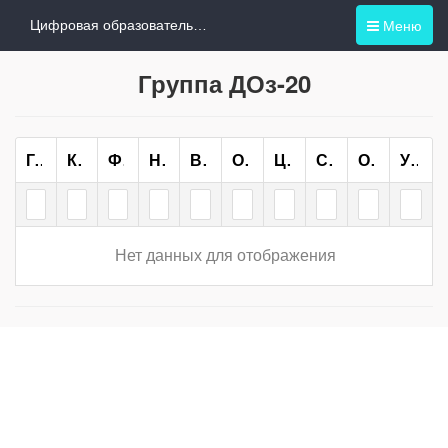
Меню
Цифровая образовательная среда
Группа ДОз-20
Группа
Курс
Форма Обучения
Направление/специальность
Всего
ОО
ЦН
СН
ОП
Учебный План
Нет данных для отображения