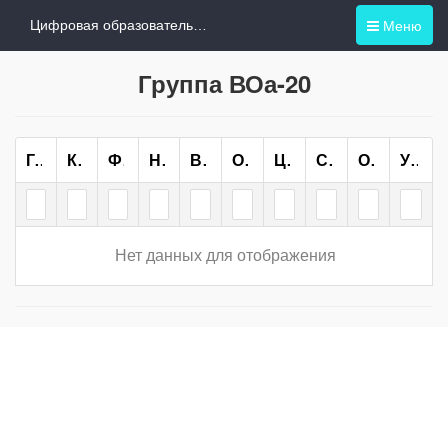
Меню
Цифровая образовательная среда
Группа ВОа-20
Группа
Курс
Форма Обучения
Направление/специальность
Всего
ОО
ЦН
СН
ОП
Учебный План
Нет данных для отображения