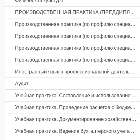
Физическая культура
ПРОИЗВОДСТВЕННАЯ ПРАКТИКА (ПРЕДДИПЛОМНАЯ)
Производственная практика (по профилю специальности). Составление и использование бухгалтерской (финансовой) отчетности
Производственная практика (по профилю специальности). Проведение расчетов с бюджетом и внебюджетными фондами
Производственная практика (по профилю специальности). Документирование хозяйственных операций и ведение бухгалтерского учета активов организации
Производственная практика (по профилю специальности). Ведение бухгалтерского учета источников формирования активов, выполнение работ по инвентаризации активов и финансовых обязательств организации
Иностранный язык в профессиональной деятельности
Аудит
Учебная практика. Составление и использование бухгалтерской (финансовой) отчетности
Учебная практика. Проведение расчетов с бюджетом и внебюджетными фондами
Учебная практика. Документирование хозяйственных операций и ведение бухгалтерского учета активов организации
Учебная практика. Ведение бухгалтерского учета источников формирования активов, выполнение работ по инвентаризации активов и финансовых обязательств организации