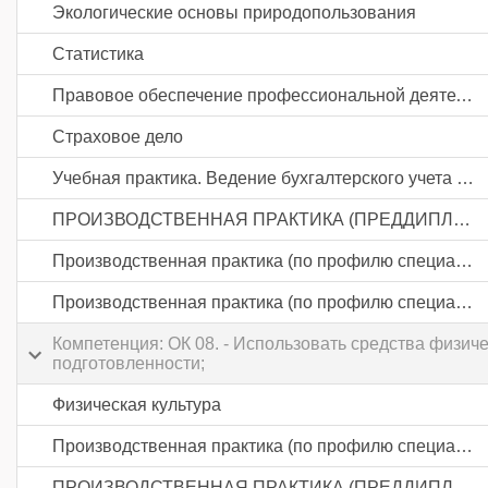
Экологические основы природопользования
Статистика
Правовое обеспечение профессиональной деятельности
Страховое дело
Учебная практика. Ведение бухгалтерского учета источников формирования активов, выполнение работ по инвентаризации активов и финансовых обязательств организации
ПРОИЗВОДСТВЕННАЯ ПРАКТИКА (ПРЕДДИПЛОМНАЯ)
Производственная практика (по профилю специальности). Документирование хозяйственных операций и ведение бухгалтерского учета активов организации
Производственная практика (по профилю специальности). Ведение бухгалтерского учета источников формирования активов, выполнение работ по инвентаризации активов и финансовых обязательств организации
Компетенция: ОК 08. - Использовать средства физи
подготовленности;
Физическая культура
Производственная практика (по профилю специальности). Ведение бухгалтерского учета источников формирования активов, выполнение работ по инвентаризации активов и финансовых обязательств организации
ПРОИЗВОДСТВЕННАЯ ПРАКТИКА (ПРЕДДИПЛОМНАЯ)