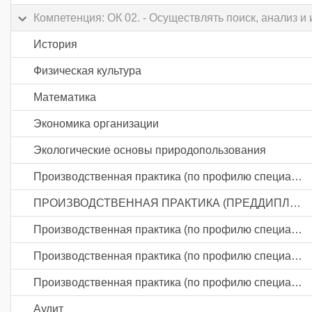
Компетенция: ОК 02. - Осуществлять поиск, анализ
История
Физическая культура
Математика
Экономика организации
Экологические основы природопользования
Производственная практика (по профилю специальности). Ведение бухгалтерского учета источников формирования активов, выполнение работ по инвентаризации активов и финансовых обязательств организации
ПРОИЗВОДСТВЕННАЯ ПРАКТИКА (ПРЕДДИПЛОМНАЯ)
Производственная практика (по профилю специальности). Составление и использование бухгалтерской (финансовой) отчетности
Производственная практика (по профилю специальности). Проведение расчетов с бюджетом и внебюджетными фондами
Производственная практика (по профилю специальности). Документирование хозяйственных операций и ведение бухгалтерского учета активов организации
Аудит