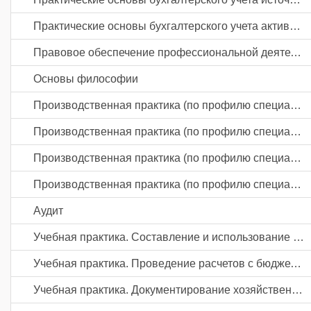
Практические основы бухгалтерского учета активов организации
Правовое обеспечение профессиональной деятельности
Основы философии
Производственная практика (по профилю специальности). Составление и использование бухгалтерской (финансовой) отчетности
Производственная практика (по профилю специальности). Проведение расчетов с бюджетом и внебюджетными фондами
Производственная практика (по профилю специальности). Документирование хозяйственных операций и ведение бухгалтерского учета активов организации
Производственная практика (по профилю специальности). Ведение бухгалтерского учета источников формирования активов, выполнение работ по инвентаризации активов и финансовых обязательств организации
Аудит
Учебная практика. Составление и использование бухгалтерской (финансовой) отчетности
Учебная практика. Проведение расчетов с бюджетом и внебюджетными фондами
Учебная практика. Документирование хозяйственных операций и ведение бухгалтерского учета активов организации