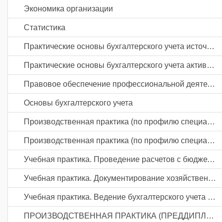
Экономика организации
Статистика
Практические основы бухгалтерского учета источников формирования активов организации
Практические основы бухгалтерского учета активов организации
Правовое обеспечение профессиональной деятельности
Основы бухгалтерского учета
Производственная практика (по профилю специальности). Документирование хозяйственных операций и ведение бухгалтерского учета активов организации
Производственная практика (по профилю специальности). Ведение бухгалтерского учета источников формирования активов, выполнение работ по инвентаризации активов и финансовых обязательств организации
Учебная практика. Проведение расчетов с бюджетом и внебюджетными фондами
Учебная практика. Документирование хозяйственных операций и ведение бухгалтерского учета активов организации
Учебная практика. Ведение бухгалтерского учета источников формирования активов, выполнение работ по инвентаризации активов и финансовых обязательств организации
ПРОИЗВОДСТВЕННАЯ ПРАКТИКА (ПРЕДДИПЛОМНАЯ)