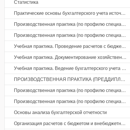
Статистика
Практические основы бухгалтерского учета источников формирования активов организации
Производственная практика (по профилю специальности). Документирование хозяйственных операций и ведение бухгалтерского учета активов организации
Производственная практика (по профилю специальности). Ведение бухгалтерского учета источников формирования активов, выполнение работ по инвентаризации активов и финансовых обязательств организации
Учебная практика. Проведение расчетов с бюджетом и внебюджетными фондами
Учебная практика. Документирование хозяйственных операций и ведение бухгалтерского учета активов организации
Учебная практика. Ведение бухгалтерского учета источников формирования активов, выполнение работ по инвентаризации активов и финансовых обязательств организации
ПРОИЗВОДСТВЕННАЯ ПРАКТИКА (ПРЕДДИПЛОМНАЯ)
Производственная практика (по профилю специальности). Составление и использование бухгалтерской (финансовой) отчетности
Производственная практика (по профилю специальности). Проведение расчетов с бюджетом и внебюджетными фондами
Основы анализа бухгалтерской отчетности
Организация расчетов с бюджетом и внебюджетными фондами