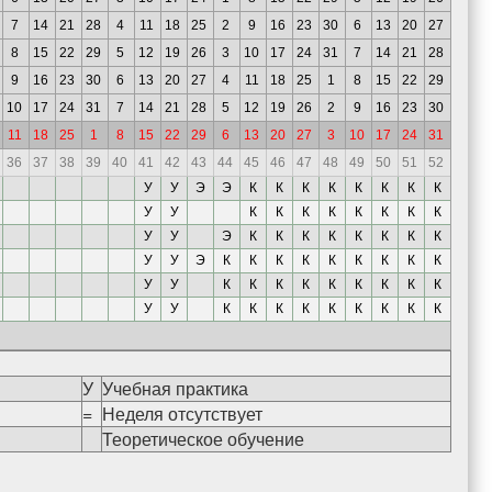
7
14
21
28
4
11
18
25
2
9
16
23
30
6
13
20
27
8
15
22
29
5
12
19
26
3
10
17
24
31
7
14
21
28
9
16
23
30
6
13
20
27
4
11
18
25
1
8
15
22
29
10
17
24
31
7
14
21
28
5
12
19
26
2
9
16
23
30
11
18
25
1
8
15
22
29
6
13
20
27
3
10
17
24
31
36
37
38
39
40
41
42
43
44
45
46
47
48
49
50
51
52
У
У
Э
Э
К
К
К
К
К
К
К
К
У
У
К
К
К
К
К
К
К
К
У
У
Э
К
К
К
К
К
К
К
К
У
У
Э
К
К
К
К
К
К
К
К
К
У
У
К
К
К
К
К
К
К
К
К
У
У
К
К
К
К
К
К
К
К
К
У
Учебная практика
=
Неделя отсутствует
Теоретическое обучение