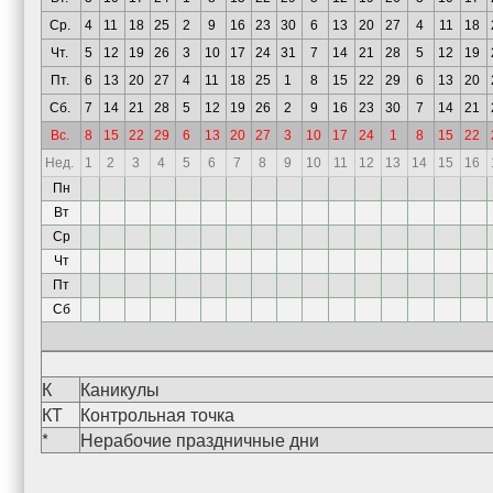
Ср.
4
11
18
25
2
9
16
23
30
6
13
20
27
4
11
18
Чт.
5
12
19
26
3
10
17
24
31
7
14
21
28
5
12
19
Пт.
6
13
20
27
4
11
18
25
1
8
15
22
29
6
13
20
Сб.
7
14
21
28
5
12
19
26
2
9
16
23
30
7
14
21
Вс.
8
15
22
29
6
13
20
27
3
10
17
24
1
8
15
22
Нед.
1
2
3
4
5
6
7
8
9
10
11
12
13
14
15
16
Пн
Вт
Ср
Чт
Пт
Сб
К
Каникулы
КТ
Контрольная точка
*
Нерабочие праздничные дни