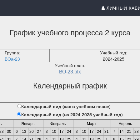
ЛИЧНЫЙ КАБ
График учебного процесса 2 курса
Группа:
Учебный год:
ВОа-23
2024-2025
Учебный план:
ВО-23.plx
Календарный график
Календарный вид (как в учебном плане)
Календарный вид (на 2024-2025 учебный год)
ь
Январь
Февраль
Март
Апрель
23
30
6
13
20
27
3
10
17
24
3
10
17
24
31
7
14
21
28
24
31
7
14
21
28
4
11
18
25
4
11
18
25
1
8
15
22
29