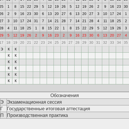
25
1
8
15
22
29
5
12
19
26
5
12
19
26
2
9
16
23
30
26
2
9
16
23
30
6
13
20
27
6
13
20
27
3
10
17
24
1
27
3
10
17
24
31
7
14
21
28
7
14
21
28
4
11
18
25
2
28
4
11
18
25
1
8
15
22
1
8
15
22
29
5
12
19
26
3
29
5
12
19
26
2
9
16
23
2
9
16
23
30
6
13
20
27
4
17
18
19
20
21
22
23
24
25
26
27
28
29
30
31
32
33
34
35
Э
К
К
К
К
К
К
К
К
К
К
К
К
Обозначения
Э
Экзаменационная сессия
Г
Государственные итоговая аттестация
П
Производственная практика