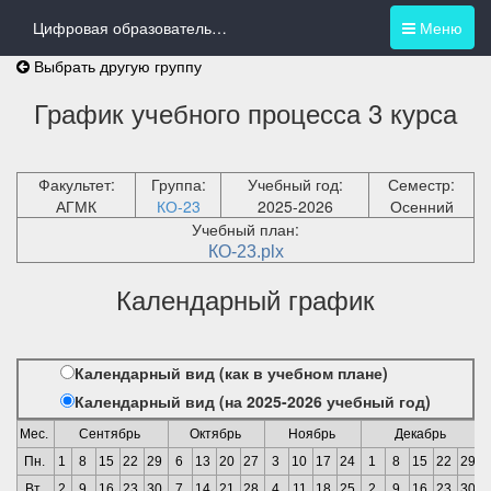
Цифровая образовательная среда
Меню
Выбрать другую группу
График учебного процесса 3 курса
Факультет:
Группа:
Учебный год:
Семестр:
АГМК
КО-23
2025-2026
Осенний
Учебный план:
КО-23.plx
Календарный график
Календарный вид (как в учебном плане)
Календарный вид (на 2025-2026 учебный год)
Мес.
Сентябрь
Октябрь
Ноябрь
Декабрь
Пн.
1
8
15
22
29
6
13
20
27
3
10
17
24
1
8
15
22
29
Вт.
2
9
16
23
30
7
14
21
28
4
11
18
25
2
9
16
23
30