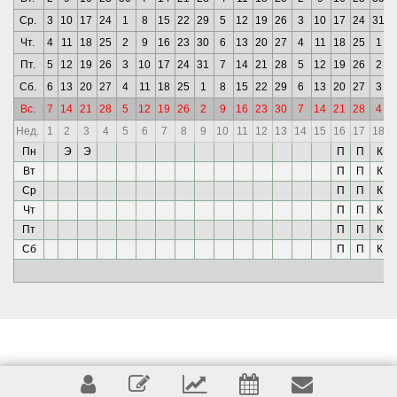
Ср.
3
10
17
24
1
8
15
22
29
5
12
19
26
3
10
17
24
31
Чт.
4
11
18
25
2
9
16
23
30
6
13
20
27
4
11
18
25
1
Пт.
5
12
19
26
3
10
17
24
31
7
14
21
28
5
12
19
26
2
Сб.
6
13
20
27
4
11
18
25
1
8
15
22
29
6
13
20
27
3
Вс.
7
14
21
28
5
12
19
26
2
9
16
23
30
7
14
21
28
4
Нед.
1
2
3
4
5
6
7
8
9
10
11
12
13
14
15
16
17
18
Пн
Э
Э
П
П
К
Вт
П
П
К
Ср
П
П
К
Чт
П
П
К
Пт
П
П
К
Сб
П
П
К