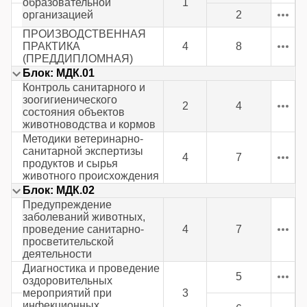
образовательной
1
организацией
2
ПРОИЗВОДСТВЕННАЯ
ПРАКТИКА
4
8
(ПРЕДДИПЛОМНАЯ)
Блок: МДК.01
Контроль санитарного и
зоогигиенического
2
4
состояния объектов
животноводства и кормов
Методики ветеринарно-
санитарной экспертизы
4
7
продуктов и сырья
животного происхождения
Блок: МДК.02
Предупреждение
заболеваний животных,
проведение санитарно-
4
7
просветительской
деятельности
Диагностика и проведение
5
оздоровительных
мероприятий при
3
инфекционных