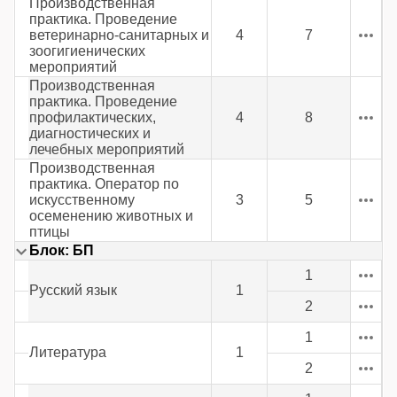
Производственная
практика. Проведение
ветеринарно-санитарных и
4
7
зоогигиенических
мероприятий
Производственная
практика. Проведение
профилактических,
4
8
диагностических и
лечебных мероприятий
Производственная
практика. Оператор по
искусственному
3
5
осеменению животных и
птицы
Блок: БП
1
Русский язык
1
2
1
Литература
1
2