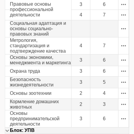
Правовые основы
3
6
профессиональной
деятельности
4
7
Социальная адаптация и
основы социально-
правовых знаний
Метрология,
стандартизация и
4
7
подтверждение качества
Основы экономики,
3
6
менеджмента и маркетинга
Охрана труда
3
6
Безопасность
3
5
жизнедеятельности
Основы зоотехнии
2
4
Кормление домашних
2
3
животных
Основы
предпринимательской
3
6
деятельности
Блок: УПВ