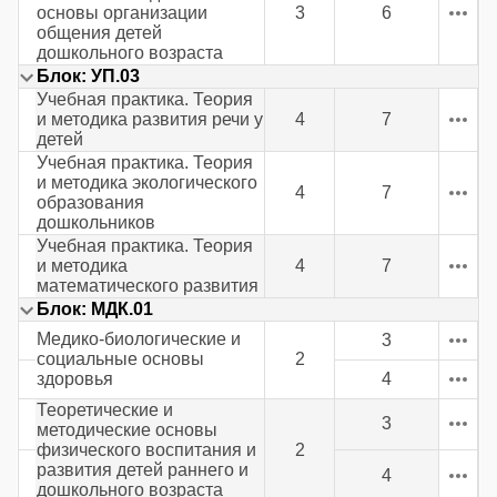
основы организации
3
6
общения детей
дошкольного возраста
Блок: УП.03
Учебная практика. Теория
и методика развития речи у
4
7
детей
Учебная практика. Теория
и методика экологического
4
7
образования
дошкольников
Учебная практика. Теория
и методика
4
7
математического развития
Блок: МДК.01
Медико-биологические и
3
социальные основы
2
здоровья
4
Теоретические и
3
методические основы
физического воспитания и
2
развития детей раннего и
4
дошкольного возраста