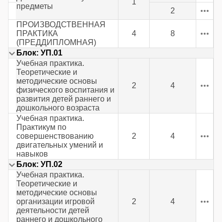
1
предметы
2
ПРОИЗВОДСТВЕННАЯ
ПРАКТИКА
4
8
(ПРЕДДИПЛОМНАЯ)
Блок: УП.01
Учебная практика.
Теоретические и
методические основы
2
4
физического воспитания и
развития детей раннего и
дошкольного возраста
Учебная практика.
Практикум по
совершенствованию
2
4
двигательных умений и
навыков
Блок: УП.02
Учебная практика.
Теоретические и
методические основы
организации игровой
2
4
деятельности детей
раннего и дошкольного