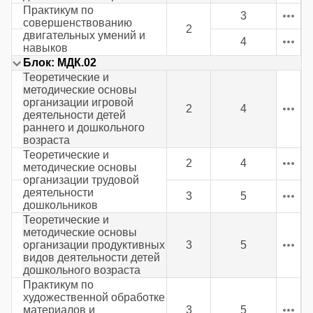
Практикум по
3
совершенствованию
2
двигательных умений и
4
навыков
Блок: МДК.02
Теоретические и
методические основы
организации игровой
2
4
деятельности детей
раннего и дошкольного
возраста
Теоретические и
2
4
методические основы
организации трудовой
деятельности
3
5
дошкольников
Теоретические и
методические основы
организации продуктивных
3
5
видов деятельности детей
дошкольного возраста
Практикум по
художественной обработке
материалов и
3
5