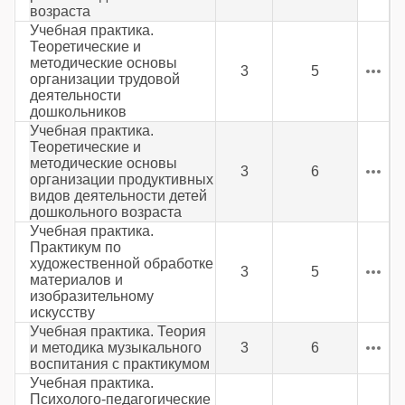
возраста
Учебная практика.
Теоретические и
методические основы
3
5
организации трудовой
деятельности
дошкольников
Учебная практика.
Теоретические и
методические основы
3
6
организации продуктивных
видов деятельности детей
дошкольного возраста
Учебная практика.
Практикум по
художественной обработке
3
5
материалов и
изобразительному
искусству
Учебная практика. Теория
и методика музыкального
3
6
воспитания с практикумом
Учебная практика.
Психолого-педагогические